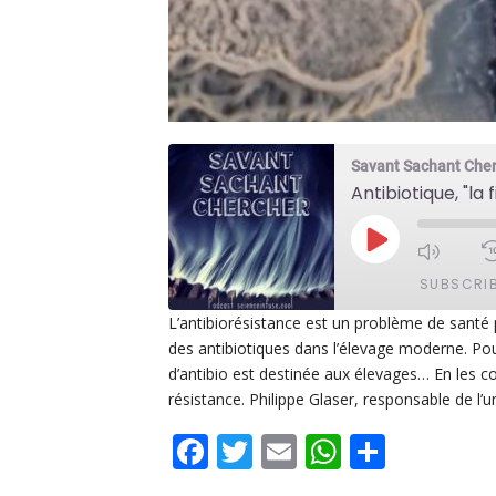
Savant Sachant Che
Antibiotique, "la
PLAY
EPISODE
SUBSCRI
L’antibiorésistance est un problème de santé p
des antibiotiques dans l’élevage moderne. Po
SHARE
Apple Podcasts
De
d’antibio est destinée aux élevages… En les 
PocketCasts
Po
résistance. Philippe Glaser, responsable de l’u
LINK
Spotify
Facebook
Twitter
Email
WhatsAp
Share
EMBED
RSS FEED