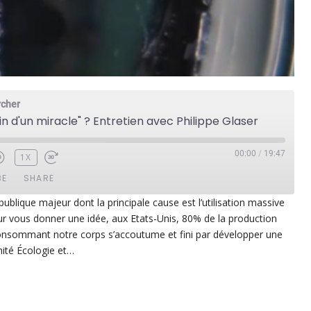
rcher
 fin d'un miracle" ? Entretien avec Philippe Glaser
00:00
/
19:47
1X
BE
SHARE
ublique majeur dont la principale cause est l’utilisation massive
ur vous donner une idée, aux Etats-Unis, 80% de la production
ezer
Google Play
consommant notre corps s’accoutume et fini par développer une
dcast Addict
RSS
nité Écologie et…
p