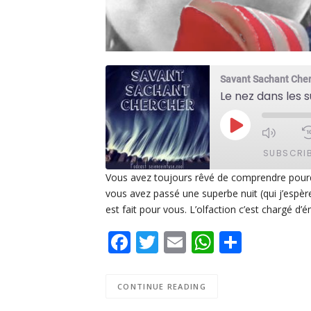
Savant Sachant Che
Le nez dans les 
PLAY
EPISODE
SUBSCRI
Vous avez toujours rêvé de comprendre pourq
vous avez passé une superbe nuit (qui j’espèr
SHARE
Apple Podcasts
De
est fait pour vous. L’olfaction c’est chargé d’ém
PocketCasts
Po
LINK
Facebook
Twitter
Email
WhatsAp
Share
Spotify
EMBED
RSS FEED
CONTINUE READING