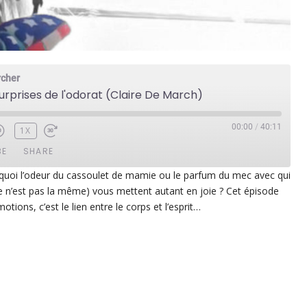
rcher
surprises de l'odorat (Claire De March)
00:00
/
40:11
1X
BE
SHARE
uoi l’odeur du cassoulet de mamie ou le parfum du mec avec qui
e n’est pas la même) vous mettent autant en joie ? Cet épisode
ezer
Google Play
otions, c’est le lien entre le corps et l’esprit…
dcast Addict
RSS
p