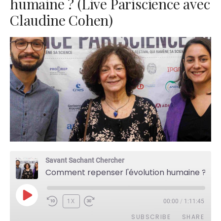
humaine ? (Live Pariscience avec
Claudine Cohen)
Savant Sachant Chercher
Comment repenser l'évolution humaine ? (Live Pariscience avec Claudine Cohen)
PLAY
1X
00:00
/
1:11:45
EPISODE
SUBSCRIBE
SHARE