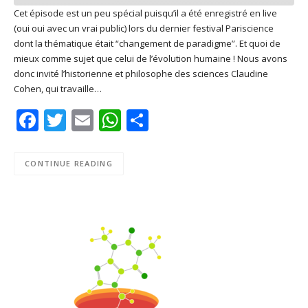
Cet épisode est un peu spécial puisqu’il a été enregistré en live
(oui oui avec un vrai public) lors du dernier festival Pariscience
SHARE
Apple Podcasts
Deezer
dont la thématique était “changement de paradigme”. Et quoi de
Google Play
PocketCasts
mieux comme sujet que celui de l’évolution humaine ! Nous avons
LINK
donc invité l’historienne et philosophe des sciences Claudine
Podcast Addict
RSS
Cohen, qui travaille…
EMBED
Spotify
Facebook
Twitter
Email
WhatsApp
Share
RSS FEED
CONTINUE READING