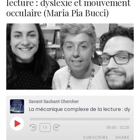
lecture : dyslexie et mouvement
occulaire (Maria Pia Bucci)
Savant Sachant Chercher
La mécanique complexe de la lecture : dyslexie et mouvement occulaire (Maria Pia Bucci)
PLAY
1X
00:00
/
32:20
EPISODE
SUBSCRIBE
SHARE