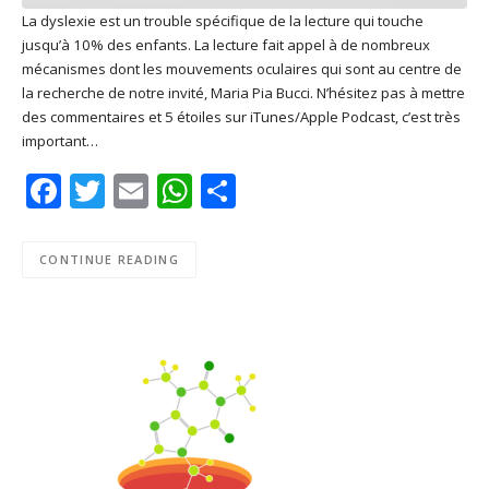
La dyslexie est un trouble spécifique de la lecture qui touche
jusqu’à 10% des enfants. La lecture fait appel à de nombreux
SHARE
Apple Podcasts
Deezer
mécanismes dont les mouvements oculaires qui sont au centre de
Google Play
PocketCasts
la recherche de notre invité, Maria Pia Bucci. N’hésitez pas à mettre
LINK
des commentaires et 5 étoiles sur iTunes/Apple Podcast, c’est très
Podcast Addict
RSS
important…
EMBED
Spotify
Facebook
Twitter
Email
WhatsApp
Share
RSS FEED
CONTINUE READING