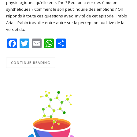
physiologiques qu’elle entraîne ? Peut on créer des émotions
SHARE
Apple Podcasts
Deezer
synthétiques ? Comment le son peut induire des émotions ? On
Google Play
PocketCasts
réponds à toute ces questions avec l’invité de cet épisode : Pablo
LINK
Arias. Pablo travaille entre autre sur la perception auditive de la
Podcast Addict
RSS
voix et du…
EMBED
Spotify
Facebook
Twitter
Email
WhatsApp
Share
RSS FEED
CONTINUE READING