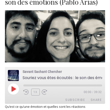
son des émotions (Pablo Arias)
Savant Sachant Chercher
Souriez vous êtes écoutés : le son des émotions (Pablo Arias)
PLAY
1X
00:00
/
39:32
EPISODE
SUBSCRIBE
SHARE
Qu’est ce qu’une émotion et quelles sont les réactions