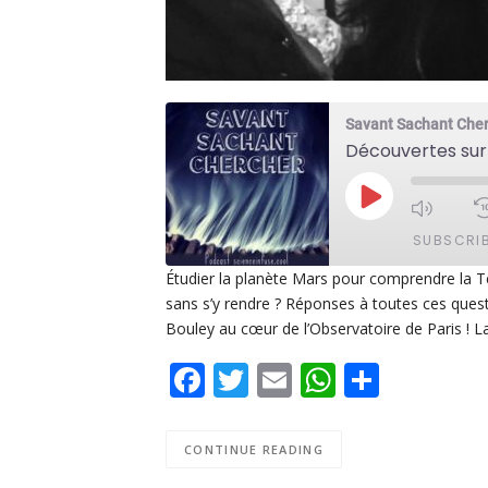
Savant Sachant Che
Découvertes sur 
PLAY
EPISODE
SUBSCRI
Étudier la planète Mars pour comprendre la Te
sans s’y rendre ? Réponses à toutes ces quest
SHARE
Apple Podcasts
De
Bouley au cœur de l’Observatoire de Paris ! La
PocketCasts
Po
LINK
Facebook
Twitter
Email
WhatsAp
Share
Spotify
EMBED
RSS FEED
CONTINUE READING