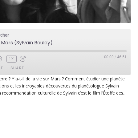
rcher
Mars (Sylvain Bouley)
00:00
/
46:51
1X
BE
SHARE
rre ? Y a-t-il de la vie sur Mars ? Comment étudier une planète
ions et les incroyables découvertes du planétologue Sylvain
ezer
Google Play
 recommandation culturelle de Sylvain c’est le film l’Étoffe des…
dcast Addict
RSS
p