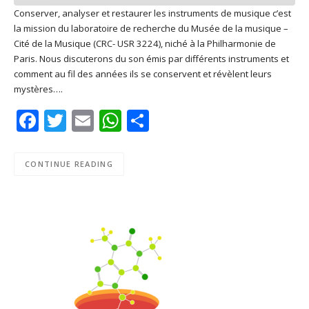
Conserver, analyser et restaurer les instruments de musique c’est
la mission du laboratoire de recherche du Musée de la musique –
SHARE
Apple Podcasts
Deezer
Cité de la Musique (CRC- USR 3224), niché à la Philharmonie de
Google Play
PocketCasts
Paris. Nous discuterons du son émis par différents instruments et
LINK
comment au fil des années ils se conservent et révèlent leurs
Podcast Addict
RSS
mystères….
EMBED
Spotify
Facebook
Twitter
Email
WhatsApp
Share
RSS FEED
CONTINUE READING