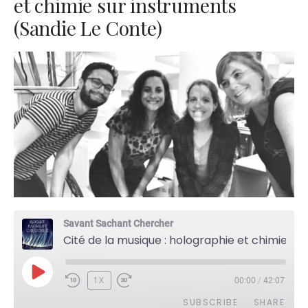
et chimie sur instruments
(Sandie Le Conte)
Savant Sachant Chercher
Cité de la musique : holographie et chimie sur instruments (Sandie Le Conte)
PLAY
1X
00:00
/
42:07
EPISODE
SUBSCRIBE
SHARE