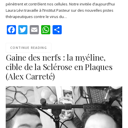
Google Play
PocketCasts
pénètrent et contrôlent nos cellules. Notre invitée d’aujourd’hui
LINK
Laura Lévi travaille à l’Institut Pasteur sur des nouvelles pistes
Podcast Addict
RSS
thérapeutiques contre le virus du…
EMBED
Spotify
Facebook
Twitter
Email
WhatsApp
Share
RSS FEED
CONTINUE READING
Gaine des nerfs : la myéline,
cible de la Sclérose en Plaques
(Alex Carreté)