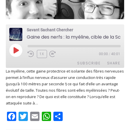
Savant Sachant Chercher
Gaine des nerfs : la myéline, cible de la Sclérose en Plaques (Alex Carreté)
PLAY
1X
00:00
/
40:01
EPISODE
SUBSCRIBE
SHARE
La myéline, cette gaine protectrice et isolante des fibres nerveuses
permet à l’influx nerveux d’assurer une conduction très rapide
SHARE
Apple Podcasts
Deezer
(jusqu’à 100 mètres par seconde !) ce qui fait d’elle un avantage
Google Play
PocketCasts
évolutif de taille. Toutes nos fibres sont-elles myélinisées ? Peut-
LINK
on en reproduire ? De quoi est elle constituée ? Lorsqu’elle est
Podcast Addict
RSS
attaquée suite à…
EMBED
Spotify
Facebook
Twitter
Email
WhatsApp
Share
RSS FEED