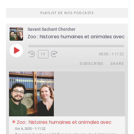
PLAYLIST DE NOS PODCASTS
Savant Sachant Chercher
Zoo : histoires humaines et animales avec Violette Pouillard
PLAY
1X
00:00
/
1:11:22
EPISODE
SUBSCRIBE
SHARE
Zoo : histoires humaines et animales avec 
Violette Pouillard
Oct 6, 2025 • 1:11:22