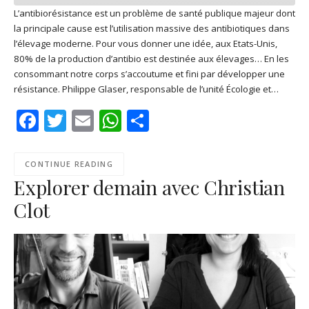
L’antibiorésistance est un problème de santé publique majeur dont
la principale cause est l’utilisation massive des antibiotiques dans
SHARE
Apple Podcasts
Deezer
l’élevage moderne. Pour vous donner une idée, aux Etats-Unis,
Google Play
PocketCasts
80% de la production d’antibio est destinée aux élevages… En les
LINK
consommant notre corps s’accoutume et fini par développer une
Podcast Addict
RSS
résistance. Philippe Glaser, responsable de l’unité Écologie et…
EMBED
Spotify
Facebook
Twitter
Email
WhatsApp
Share
RSS FEED
CONTINUE READING
Explorer demain avec Christian
Clot