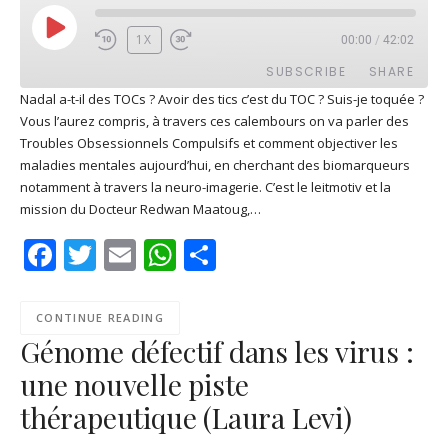
PLAY
1X
00:00
/
42:02
EPISODE
SUBSCRIBE
SHARE
Nadal a-t-il des TOCs ? Avoir des tics c’est du TOC ? Suis-je toquée ?
Vous l’aurez compris, à travers ces calembours on va parler des
SHARE
Apple Podcasts
Deezer
Troubles Obsessionnels Compulsifs et comment objectiver les
Google Play
PocketCasts
maladies mentales aujourd’hui, en cherchant des biomarqueurs
LINK
notamment à travers la neuro-imagerie. C’est le leitmotiv et la
Podcast Addict
RSS
mission du Docteur Redwan Maatoug,…
EMBED
Spotify
Facebook
Twitter
Email
WhatsApp
Share
RSS FEED
CONTINUE READING
Génome défectif dans les virus :
une nouvelle piste
thérapeutique (Laura Levi)