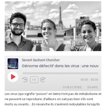
Savant Sachant Chercher
Génome défectif dans les virus : une nouvelle piste thérapeutique (Laura Levi)
PLAY
1X
00:00
/
38:38
EPISODE
SUBSCRIBE
SHARE
Les virus (qui signifie “poison” en latin) n’ont pas de métabolisme et
ne peuvent se reproduire; d’ailleurs on sait pas bien s’ils sont
SHARE
Apple Podcasts
Deezer
morts ou vivants… En revanche ils s’avèrent redoutables lorsqu’ils