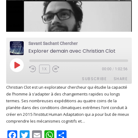
Savant Sachant Chercher
Explorer demain avec Christian Clot
PLAY
1X
00:00
/
1:02:56
EPISODE
SUBSCRIBE
SHARE
Christian Clot est un explorateur chercheur qui étudie la capacité
de l’homme à s’adapter à des changements rapides ou longs
SHARE
Apple Podcasts
Deezer
termes. Ses nombreuses expéditions au quatre coins de la
Google Play
PocketCasts
planète dans des conditions climatiques extrêmes l’ont conduit à
LINK
créer en 2015 l’institut Human Adaptation qui a pour but de mieux
Podcast Addict
RSS
comprendre les mécanismes cognitifs et…
EMBED
Spotify
Facebook
Twitter
Email
WhatsApp
Share
RSS FEED