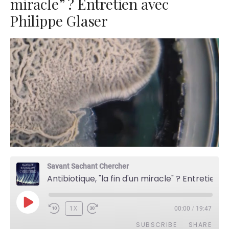
miracle” ? Entretien avec
Philippe Glaser
Savant Sachant Chercher
Antibiotique, "la fin d'un miracle" ? Entretien avec Philippe Glaser
PLAY
1X
00:00
/
19:47
EPISODE
SUBSCRIBE
SHARE