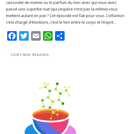
cassoulet de mamie ou le parfum du mec avec qui vous avez
SHARE
Apple Podcasts
Deezer
passé une superbe nuit (qui j’espère n’est pas la même) vous
Google Play
PocketCasts
mettent autant en joie ? Cet épisode est fait pour vous. L’olfaction
LINK
c’est chargé d’émotions, c’est le lien entre le corps et l’esprit…
Podcast Addict
RSS
EMBED
Facebook
Twitter
Email
WhatsApp
Share
Spotify
RSS FEED
CONTINUE READING