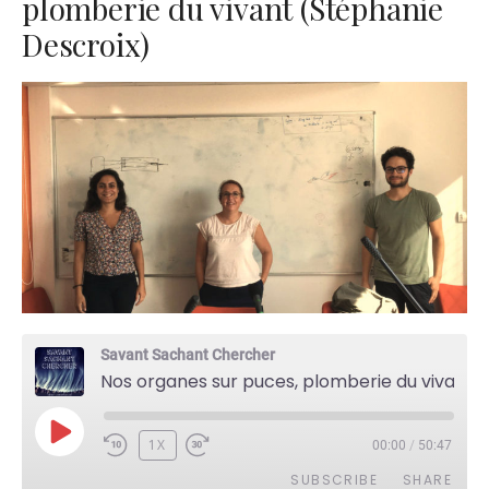
plomberie du vivant (Stéphanie
Descroix)
Savant Sachant Chercher
Nos organes sur puces, plomberie du vivant (Stéphanie Descroix)
PLAY
1X
00:00
/
50:47
EPISODE
SUBSCRIBE
SHARE