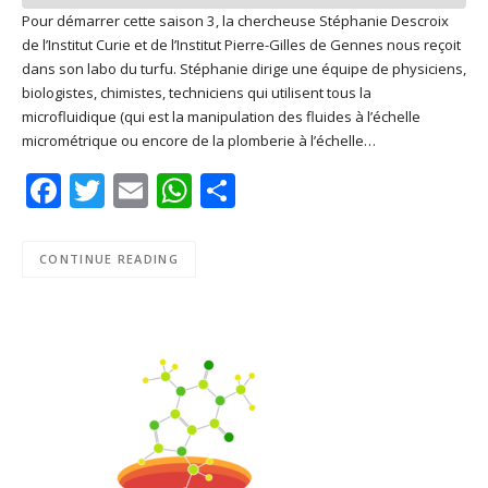
Pour démarrer cette saison 3, la chercheuse Stéphanie Descroix
de l’Institut Curie et de l’Institut Pierre-Gilles de Gennes nous reçoit
SHARE
Apple Podcasts
Deezer
dans son labo du turfu. Stéphanie dirige une équipe de physiciens,
Google Play
PocketCasts
biologistes, chimistes, techniciens qui utilisent tous la
LINK
microfluidique (qui est la manipulation des fluides à l’échelle
Podcast Addict
RSS
micrométrique ou encore de la plomberie à l’échelle…
EMBED
Spotify
Facebook
Twitter
Email
WhatsApp
Share
RSS FEED
CONTINUE READING