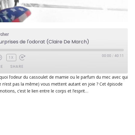
rcher
surprises de l'odorat (Claire De March)
00:00
/
40:11
1X
BE
SHARE
uoi l’odeur du cassoulet de mamie ou le parfum du mec avec qui
e n’est pas la même) vous mettent autant en joie ? Cet épisode
ezer
Google Play
otions, c’est le lien entre le corps et l’esprit…
dcast Addict
RSS
p