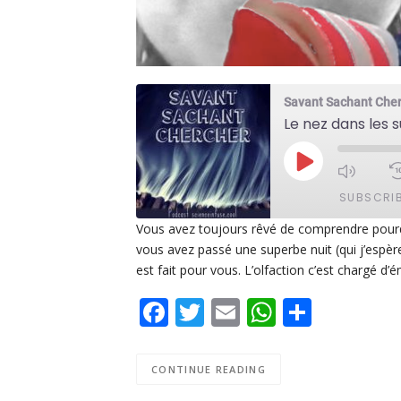
Savant Sachant Che
Le nez dans les 
PLAY
EPISODE
SUBSCRI
Vous avez toujours rêvé de comprendre pourq
vous avez passé une superbe nuit (qui j’espèr
SHARE
Apple Podcasts
De
est fait pour vous. L’olfaction c’est chargé d’ém
PocketCasts
Po
LINK
Facebook
Twitter
Email
WhatsAp
Share
Spotify
EMBED
RSS FEED
CONTINUE READING