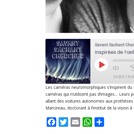
Savant Sachant Che
PLAY
EPISODE
SUBSCRI
Les caméras neuromorphiques s’inspirent du 
caméras qui n’utilisent pas d’images… Leurs p
SHARE
Apple Podcasts
De
allant des voitures autonomes aux prothèses 
PocketCasts
Po
Marcireau, doctorant à l’institut de la vision à
LINK
Spotify
Facebook
Twitter
Email
WhatsAp
Share
EMBED
RSS FEED