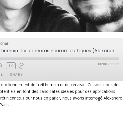
rcher
Inspirées de l’œil humain : les caméras neuromorphiques (Alexandre Marcireau)
00:00
/
22:12
1X
BE
SHARE
fonctionnement de l’œil humain et du cerveau. Ce sont donc des
otentiels en font des candidates idéales pour des applications
ezer
Google Play
rétiniennes. Pour nous en parler, nous avons interrogé Alexandre
dcast Addict
RSS
 Paris….
p