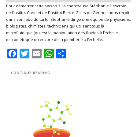
Pour démarrer cette saison 3, la chercheuse Stéphanie Descroix
de l’Institut Curie et de l’Institut Pierre-Gilles de Gennes nous reçoit
SHARE
Apple Podcasts
Deezer
dans son labo du turfu. Stéphanie dirige une équipe de physiciens,
Google Play
PocketCasts
biologistes, chimistes, techniciens qui utilisent tous la
LINK
microfluidique (qui est la manipulation des fluides à l’échelle
Podcast Addict
RSS
micrométrique ou encore de la plomberie à l’échelle…
EMBED
Spotify
Facebook
Twitter
Email
WhatsApp
Share
RSS FEED
CONTINUE READING