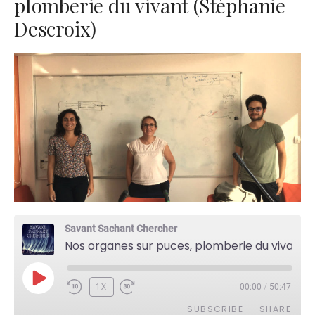
plomberie du vivant (Stéphanie
Descroix)
Savant Sachant Chercher
Nos organes sur puces, plomberie du vivant (Stéphanie Descroix)
PLAY
1X
00:00
/
50:47
EPISODE
SUBSCRIBE
SHARE