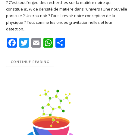
? C’est tout l’enjeu des recherches sur la matière noire qui
SHARE
Apple Podcasts
Deezer
constitue 85% de densité de matière dans l’univers ! Une nouvelle
Google Play
PocketCasts
particule ? Un trou noir ? Faut il revoir notre conception de la
LINK
physique ? Tout comme les ondes gravitationnelles et leur
Podcast Addict
RSS
détection…
EMBED
Spotify
Facebook
Twitter
Email
WhatsApp
Share
RSS FEED
CONTINUE READING