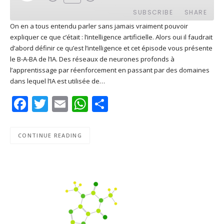
EPISODE
SUBSCRIBE
SHARE
On en a tous entendu parler sans jamais vraiment pouvoir
expliquer ce que c’était : l’intelligence artificielle. Alors oui il faudrait
SHARE
Apple Podcasts
Deezer
d’abord définir ce qu’est l’intelligence et cet épisode vous présente
Google Play
PocketCasts
le B-A-BA de l’IA. Des réseaux de neurones profonds à
LINK
l’apprentissage par réenforcement en passant par des domaines
Podcast Addict
RSS
dans lequel l’IA est utilisée de…
EMBED
Spotify
Facebook
Twitter
Email
WhatsApp
Share
RSS FEED
CONTINUE READING