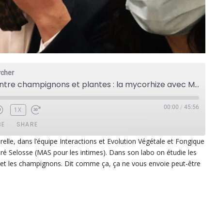
rcher
Liaison cachée entre champignons et plantes : la mycorhize avec Marc-André Selosse
00:00
/
45:56
1X
BE
SHARE
e, dans l’équipe Interactions et Evolution Végétale et Fongique
ndré Selosse (MAS pour les intimes). Dans son labo on étudie les
ezer
Google Play
 et les champignons. Dit comme ça, ça ne vous envoie peut-être
dcast Addict
RSS
p