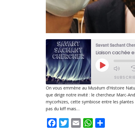
Savant Sachant Che
PLAY
EPISODE
SUBSCRI
On vous emmène au Muséum d’Histoire Naturell
que dirige notre invité : le chercheur Marc-A
SHARE
Apple Podcasts
De
mycorhizes, cette symbiose entre les plantes
PocketCasts
Po
pas du kiff mais…
LINK
Spotify
Facebook
Twitter
Email
WhatsAp
Share
EMBED
RSS FEED