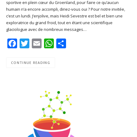
sportive en plein cœur du Groenland, pour faire ce qu’aucun
SHARE
Apple Podcasts
Deezer
humain n’a encore accompli, diriez-vous oui ? Pour notre invitée,
Google Play
PocketCasts
c’est un lundi. J’enjolive, mais Heidi Sevestre est bel et bien une
LINK
exploratrice du grand froid, tout en étant une scientifique
Podcast Addict
RSS
glaciologue avec de nombreux messages…
EMBED
Spotify
Facebook
Twitter
Email
WhatsApp
Share
RSS FEED
CONTINUE READING