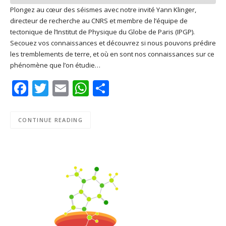
Plongez au cœur des séismes avec notre invité Yann Klinger,
directeur de recherche au CNRS et membre de l’équipe de
SHARE
Apple Podcasts
Deezer
tectonique de l’Institut de Physique du Globe de Paris (IPGP).
Google Play
PocketCasts
Secouez vos connaissances et découvrez si nous pouvons prédire
LINK
les tremblements de terre, et où en sont nos connaissances sur ce
Podcast Addict
RSS
phénomène que l’on étudie…
EMBED
Spotify
Facebook
Twitter
Email
WhatsApp
Share
RSS FEED
CONTINUE READING