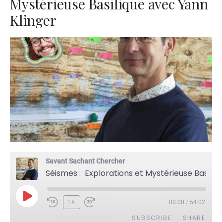
Mystérieuse Basilique avec Yann
Klinger
Savant Sachant Chercher
Séismes : Explorations et Mystérieuse Basilique avec Yann Klinger
PLAY
1X
00:00
/
54:02
EPISODE
SUBSCRIBE
SHARE