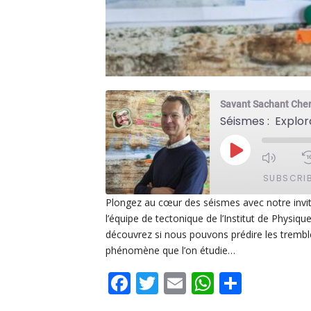
Savant Sachant Che
Séismes : Explor
PLAY
EPISODE
SUBSCRI
Plongez au cœur des séismes avec notre invi
l’équipe de tectonique de l’Institut de Physi
SHARE
Apple Podcasts
De
découvrez si nous pouvons prédire les trembl
PocketCasts
Po
phénomène que l’on étudie…
LINK
Spotify
Facebook
Twitter
Email
WhatsAp
Share
EMBED
RSS FEED