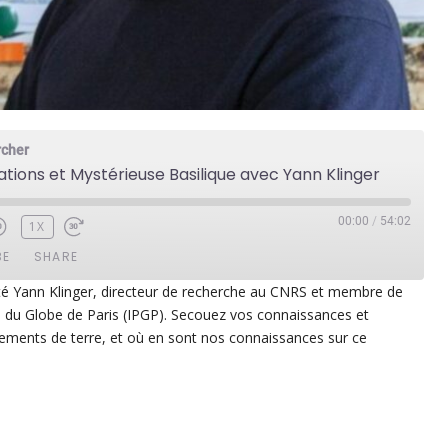
rcher
ations et Mystérieuse Basilique avec Yann Klinger
00:00
/
54:02
1X
BE
SHARE
té Yann Klinger, directeur de recherche au CNRS et membre de
que du Globe de Paris (IPGP). Secouez vos connaissances et
ezer
Google Play
ements de terre, et où en sont nos connaissances sur ce
dcast Addict
RSS
p