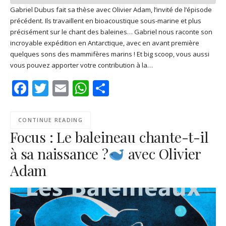
Gabriel Dubus fait sa thèse avec Olivier Adam, l’invité de l’épisode
précédent. Ils travaillent en bioacoustique sous-marine et plus
SHARE
Apple Podcasts
Deezer
précisément sur le chant des baleines… Gabriel nous raconte son
Google Play
PocketCasts
incroyable expédition en Antarctique, avec en avant première
LINK
quelques sons des mammifères marins ! Et big scoop, vous aussi
Podcast Addict
RSS
vous pouvez apporter votre contribution à la…
EMBED
Spotify
Facebook
Twitter
Email
WhatsApp
Share
RSS FEED
CONTINUE READING
Focus : Le baleineau chante-t-il
à sa naissance ?
avec Olivier
Adam