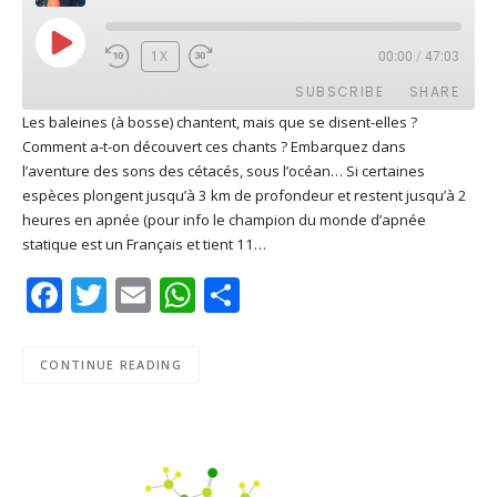
PLAY
1X
00:00
/
47:03
EPISODE
SUBSCRIBE
SHARE
Les baleines (à bosse) chantent, mais que se disent-elles ?
Comment a-t-on découvert ces chants ? Embarquez dans
SHARE
Apple Podcasts
Deezer
l’aventure des sons des cétacés, sous l’océan… Si certaines
Google Play
PocketCasts
espèces plongent jusqu’à 3 km de profondeur et restent jusqu’à 2
LINK
heures en apnée (pour info le champion du monde d’apnée
Podcast Addict
RSS
statique est un Français et tient 11…
EMBED
Spotify
Facebook
Twitter
Email
WhatsApp
Share
RSS FEED
CONTINUE READING