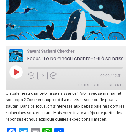
Savant Sachant Chercher
Focus : Le baleineau chante-t-il à sa naissance ?
PLAY
1X
00:00
/
12:51
EPISODE
SUBSCRIBE
SHARE
Un baleineau chante-t-il à sa naissance ? Vit-il avec sa maman et
son papa ? Comment apprend-il à maitriser son souffle pour…
SHARE
Apple Podcasts
Deezer
sauter ! Dans ce focus, on s’intéresse aux bébés baleines dont les
Google Play
PocketCasts
recherches sont en cours. Mais notre invité a déjà une partie des
LINK
réponses et nous explique quelles expéditions il met en…
Podcast Addict
RSS
EMBED
Spotify