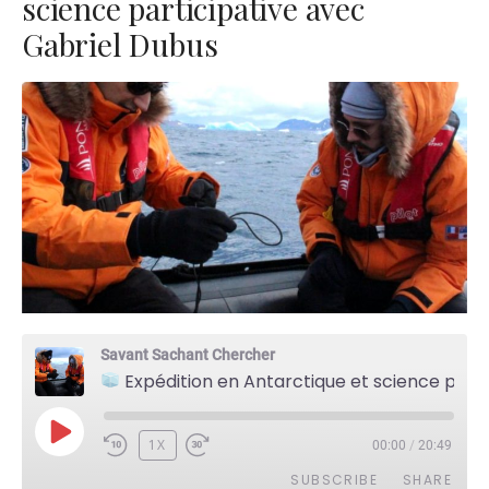
science participative avec
Gabriel Dubus
Savant Sachant Chercher
Expédition en Antarctique et science participative avec Gabriel Dubus
PLAY
1X
00:00
/
20:49
EPISODE
SUBSCRIBE
SHARE