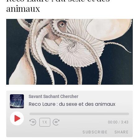
animaux
Savant Sachant Chercher
Reco Laure : du sexe et des animaux
PLAY
1X
00:00
/
3:43
EPISODE
SUBSCRIBE
SHARE