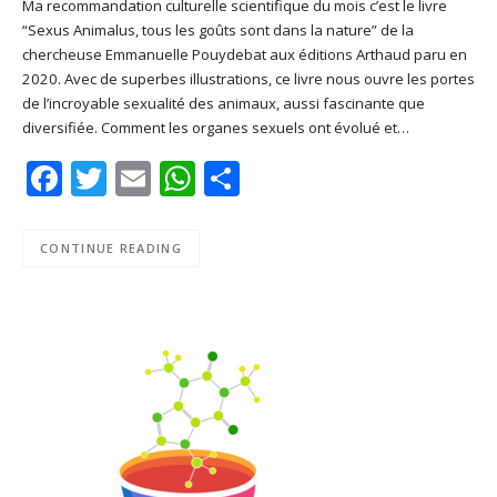
Ma recommandation culturelle scientifique du mois c’est le livre
“Sexus Animalus, tous les goûts sont dans la nature” de la
SHARE
Apple Podcasts
Deezer
chercheuse Emmanuelle Pouydebat aux éditions Arthaud paru en
Google Play
PocketCasts
2020. Avec de superbes illustrations, ce livre nous ouvre les portes
LINK
de l’incroyable sexualité des animaux, aussi fascinante que
Podcast Addict
RSS
diversifiée. Comment les organes sexuels ont évolué et…
EMBED
Spotify
Facebook
Twitter
Email
WhatsApp
Share
RSS FEED
CONTINUE READING