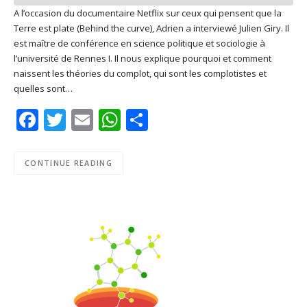
A l’occasion du documentaire Netflix sur ceux qui pensent que la
Terre est plate (Behind the curve), Adrien a interviewé Julien Giry. Il
SHARE
Apple Podcasts
Deezer
est maître de conférence en science politique et sociologie à
Google Play
PocketCasts
l’université de Rennes I. Il nous explique pourquoi et comment
LINK
naissent les théories du complot, qui sont les complotistes et
Podcast Addict
RSS
quelles sont…
EMBED
Spotify
Facebook
Twitter
Email
WhatsApp
Share
RSS FEED
CONTINUE READING