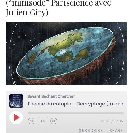
(“minisode” Pariscience avec
Julien Giry)
Savant Sachant Chercher
Théorie du complot : Décryptage ("minisode" Pariscience avec Julien Giry)
PLAY
1X
00:00
/
37:36
EPISODE
SUBSCRIBE
SHARE