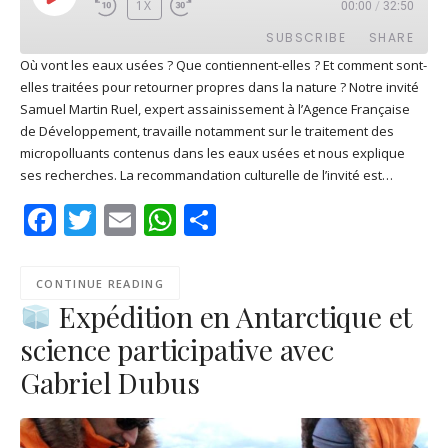
PLAY
1X
00:00
/
32:50
EPISODE
SUBSCRIBE
SHARE
Où vont les eaux usées ? Que contiennent-elles ? Et comment sont-
elles traitées pour retourner propres dans la nature ? Notre invité
SHARE
Apple Podcasts
Deezer
Samuel Martin Ruel, expert assainissement à l’Agence Française
Google Play
PocketCasts
de Développement, travaille notamment sur le traitement des
LINK
micropolluants contenus dans les eaux usées et nous explique
Podcast Addict
RSS
ses recherches. La recommandation culturelle de l’invité est…
EMBED
Spotify
Facebook
Twitter
Email
WhatsApp
Share
RSS FEED
CONTINUE READING
Expédition en Antarctique et
science participative avec
Gabriel Dubus