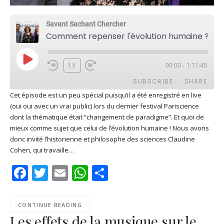
Savant Sachant Chercher
Comment repenser l'évolution humaine ? (Live Pariscience avec Claudine Cohen)
PLAY
1X
00:00
/
1:11:45
EPISODE
SUBSCRIBE
SHARE
Cet épisode est un peu spécial puisqu’il a été enregistré en live
(oui oui avec un vrai public) lors du dernier festival Pariscience
SHARE
Apple Podcasts
Deezer
dont la thématique était “changement de paradigme”. Et quoi de
Google Play
PocketCasts
mieux comme sujet que celui de l’évolution humaine ! Nous avons
LINK
donc invité l’historienne et philosophe des sciences Claudine
Podcast Addict
RSS
Cohen, qui travaille…
EMBED
Spotify
Facebook
Twitter
Email
WhatsApp
Share
RSS FEED
CONTINUE READING
Les effets de la musique sur le