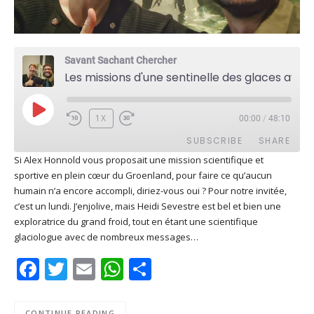
Savant Sachant Chercher
Les missions d'une sentinelle des glaces avec Heïdi Sevestre
PLAY
1X
00:00
/
48:10
EPISODE
SUBSCRIBE
SHARE
Si Alex Honnold vous proposait une mission scientifique et
sportive en plein cœur du Groenland, pour faire ce qu’aucun
SHARE
Apple Podcasts
Deezer
humain n’a encore accompli, diriez-vous oui ? Pour notre invitée,
Google Play
PocketCasts
c’est un lundi. J’enjolive, mais Heidi Sevestre est bel et bien une
LINK
exploratrice du grand froid, tout en étant une scientifique
Podcast Addict
RSS
glaciologue avec de nombreux messages…
EMBED
Spotify
Facebook
Twitter
Email
WhatsApp
Share
RSS FEED
CONTINUE READING