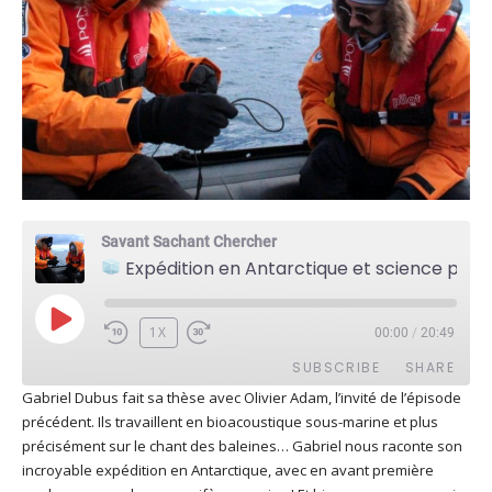
Savant Sachant Chercher
Expédition en Antarctique et science participative avec Gabriel Dubus
PLAY
1X
00:00
/
20:49
EPISODE
SUBSCRIBE
SHARE
Gabriel Dubus fait sa thèse avec Olivier Adam, l’invité de l’épisode
précédent. Ils travaillent en bioacoustique sous-marine et plus
SHARE
Apple Podcasts
Deezer
précisément sur le chant des baleines… Gabriel nous raconte son
Google Play
PocketCasts
incroyable expédition en Antarctique, avec en avant première
LINK