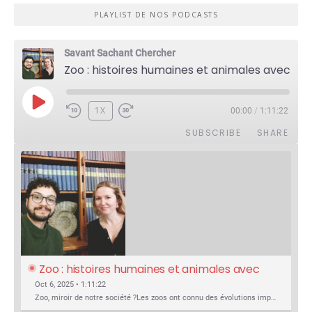
PLAYLIST DE NOS PODCASTS
Savant Sachant Chercher
Zoo : histoires humaines et animales avec Violette Pouillard
PLAY
1X
00:00
/
1:11:22
EPISODE
SUBSCRIBE
SHARE
Zoo : histoires humaines et animales avec 
Violette Pouillard
Oct 6, 2025 • 1:11:22
Zoo, miroir de notre société ?Les zoos ont connu des évolutions impressionnantes au fil de l’histoire : dans leur structure, leurs rôles, la manière dont ils sont perçus, et surtout dans le regard porté sur les animaux. C’est fascinant de détricoter tout ça et de comprendre d’où ça vient.Que sont…