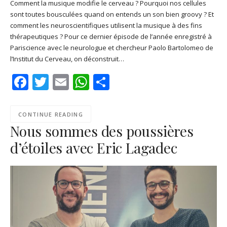
Comment la musique modifie le cerveau ? Pourquoi nos cellules
sont toutes bousculées quand on entends un son bien groovy ? Et
SHARE
Apple Podcasts
Deezer
comment les neuroscientifiques utilisent la musique à des fins
Google Play
PocketCasts
thérapeutiques ? Pour ce dernier épisode de l’année enregistré à
LINK
Pariscience avec le neurologue et chercheur Paolo Bartolomeo de
Podcast Addict
RSS
l’Institut du Cerveau, on déconstruit…
EMBED
Spotify
Facebook
Twitter
Email
WhatsApp
Share
RSS FEED
CONTINUE READING
Nous sommes des poussières
d’étoiles avec Eric Lagadec