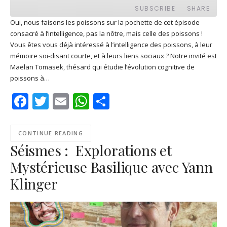
EPISODE
SUBSCRIBE
SHARE
Oui, nous faisons les poissons sur la pochette de cet épisode
consacré à l’intelligence, pas la nôtre, mais celle des poissons !
SHARE
Apple Podcasts
Deezer
Vous êtes vous déjà intéressé à l’intelligence des poissons, à leur
Google Play
PocketCasts
mémoire soi-disant courte, et à leurs liens sociaux ? Notre invité est
LINK
Maëlan Tomasek, thésard qui étudie l’évolution cognitive de
Podcast Addict
RSS
poissons à…
EMBED
Spotify
Facebook
Twitter
Email
WhatsApp
Share
RSS FEED
CONTINUE READING
Séismes : Explorations et
Mystérieuse Basilique avec Yann
Klinger