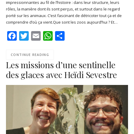
impressionnantes au fil de l’histoire : dans leur structure, leurs
SHARE
Apple Podcasts
Deezer
rôles, la manière dont ils sont perçus, et surtout dans le regard
Google Play
PocketCasts
porté sur les animaux. C’est fascinant de détricoter tout ça et de
LINK
comprendre d’où ça vient.Que sont les zoos aujourd’hui ? Et…
Podcast Addict
RSS
EMBED
Facebook
Twitter
Email
WhatsApp
Share
Spotify
RSS FEED
CONTINUE READING
Les missions d’une sentinelle
des glaces avec Heïdi Sevestre