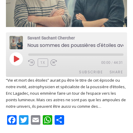
Savant Sachant Chercher
Nous sommes des poussières d'étoiles avec Eric Lagadec
PLAY
1X
00:00
/
44:31
EPISODE
SUBSCRIBE
SHARE
“Vie et mort des étoiles” aurait pu être le titre de cet épisode ou
notre invité, astrophysicien et spécialiste de la poussière d’étoiles,
SHARE
Apple Podcasts
Deezer
Eric Lagadec, nous emmène faire un tour de l’espace vers les
Google Play
PocketCasts
points lumineux. Mais ces astres ne sont pas que les ampoules de
LINK
notre univers, ils peuvent être aussi vu comme des…
Podcast Addict
RSS
EMBED
Facebook
Twitter
Email
WhatsApp
Share
Spotify
RSS FEED