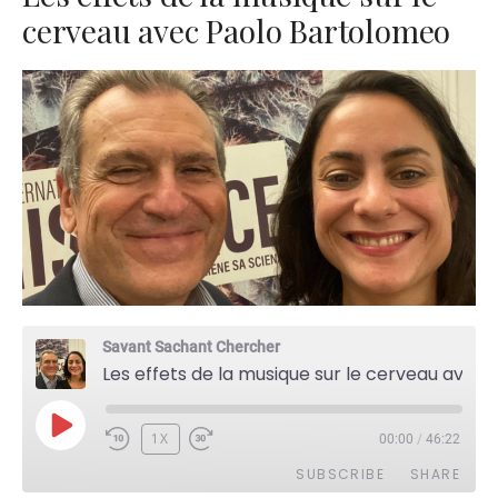
cerveau avec Paolo Bartolomeo
Savant Sachant Chercher
Les effets de la musique sur le cerveau avec Paolo Bartolomeo
PLAY
1X
00:00
/
46:22
EPISODE
SUBSCRIBE
SHARE