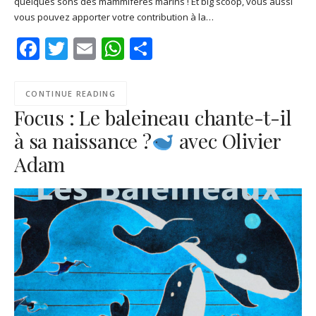
quelques sons des mammifères marins ! Et big scoop, vous aussi
Podcast Addict
RSS
vous pouvez apporter votre contribution à la…
EMBED
Spotify
Facebook
Twitter
Email
WhatsApp
Share
RSS FEED
CONTINUE READING
Focus : Le baleineau chante-t-il
à sa naissance ?
avec Olivier
Adam