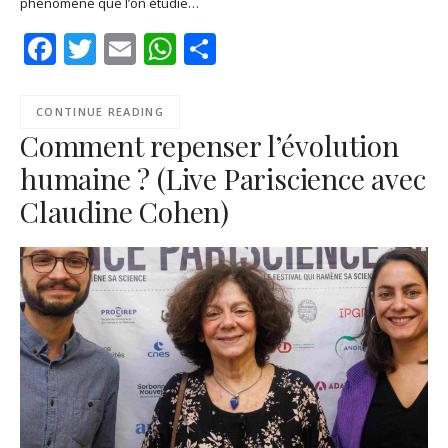
phénomène que l’on étudie…
EMBED
Spotify
Facebook
Twitter
Email
WhatsApp
Share
RSS FEED
CONTINUE READING
Comment repenser l’évolution
humaine ? (Live Pariscience avec
Claudine Cohen)