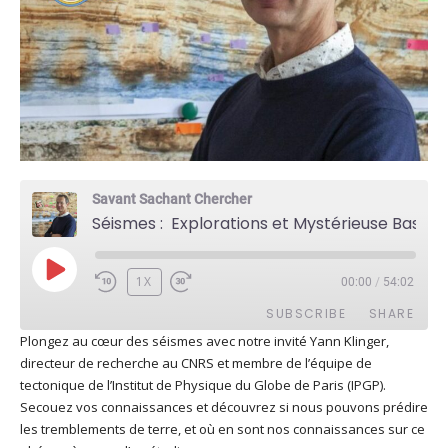
Savant Sachant Chercher
Séismes : Explorations et Mystérieuse Basilique avec Yann Klinger
PLAY
1X
00:00
/
54:02
EPISODE
SUBSCRIBE
SHARE
Plongez au cœur des séismes avec notre invité Yann Klinger,
directeur de recherche au CNRS et membre de l’équipe de
SHARE
Apple Podcasts
Deezer
tectonique de l’Institut de Physique du Globe de Paris (IPGP).
Google Play
PocketCasts
Secouez vos connaissances et découvrez si nous pouvons prédire
LINK
les tremblements de terre, et où en sont nos connaissances sur ce
Podcast Addict
RSS