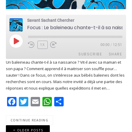
Savant Sachant Chercher
Focus : Le baleineau chante-t-il à sa naissance ?
PLAY
1X
00:00
/
12:51
EPISODE
SUBSCRIBE
SHARE
Un baleineau chante-t-il à sa naissance ? Vit-il avec sa maman et
son papa ? Comment apprend-il à maitriser son souffle pour…
SHARE
Apple Podcasts
Deezer
sauter ! Dans ce focus, on s’intéresse aux bébés baleines dont les
Google Play
PocketCasts
recherches sont en cours. Mais notre invité a déjà une partie des
LINK
réponses et nous explique quelles expéditions il met en…
Podcast Addict
RSS
EMBED
Facebook
Twitter
Email
WhatsApp
Share
Spotify
RSS FEED
CONTINUE READING
Posts
OLDER POSTS